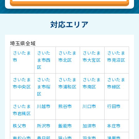
対応エリア
埼玉県全域
さいたま
さいた
さいたま
さいたま
さいたま
市
ま市西
市北区
市大宮区
市見沼区
区
さいたま
さいた
さいたま
さいたま
さいたま
市中央区
ま市桜
市浦和区
市南区
市緑区
区
さいたま
川越市
熊谷市
川口市
行田市
市岩槻区
秩父市
所沢市
飯能市
加須市
本庄市
東松山市
春日部
狭山市
羽生市
鴻巣市