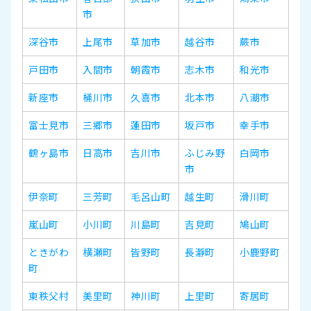
市
深谷市
上尾市
草加市
越谷市
蕨市
戸田市
入間市
朝霞市
志木市
和光市
新座市
桶川市
久喜市
北本市
八潮市
富士見市
三郷市
蓮田市
坂戸市
幸手市
鶴ヶ島市
日高市
吉川市
ふじみ野
白岡市
市
伊奈町
三芳町
毛呂山町
越生町
滑川町
嵐山町
小川町
川島町
吉見町
鳩山町
ときがわ
横瀬町
皆野町
長瀞町
小鹿野町
町
東秩父村
美里町
神川町
上里町
寄居町