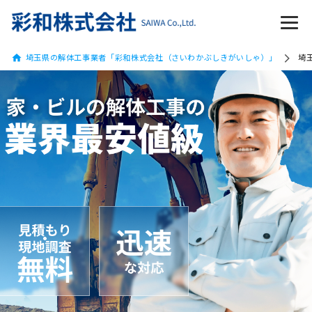
埼玉県の解体工事業者「彩和株式会社（さいわかぶしきがいしゃ）」
埼