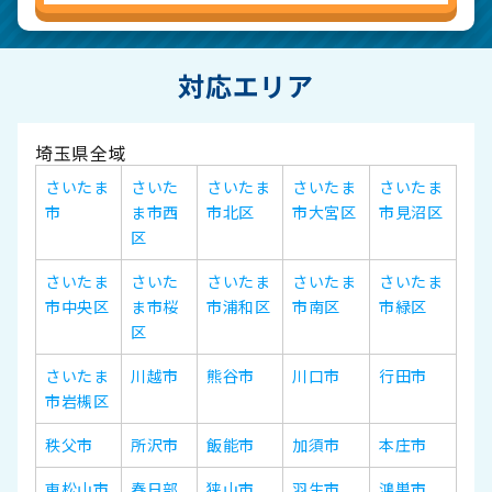
対応エリア
埼玉県全域
さいたま
さいた
さいたま
さいたま
さいたま
市
ま市西
市北区
市大宮区
市見沼区
区
さいたま
さいた
さいたま
さいたま
さいたま
市中央区
ま市桜
市浦和区
市南区
市緑区
区
さいたま
川越市
熊谷市
川口市
行田市
市岩槻区
秩父市
所沢市
飯能市
加須市
本庄市
東松山市
春日部
狭山市
羽生市
鴻巣市