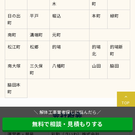
木
町
日の出
平戸
堀込
本町
緑町
町
南町
溝端町
元町
松江町
松郷
的場
的場
的場新
北
町
南大塚
三久保
八幡町
山田
脇田
町
脇田本
町
TOP
＼ 解体工事業者探しに悩んだら／
会社概要
無料で相談・見積もりする
運営者・屋号
彩和（さいわ）株式会社