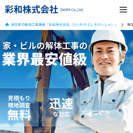
埼玉県の解体工事業者「彩和株式会社（さいわかぶしきがいしゃ）」
埼