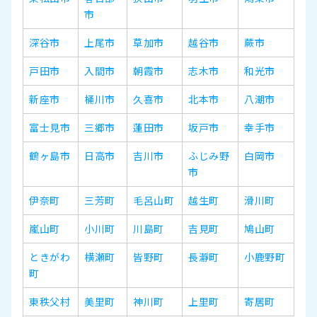
市
深谷市
上尾市
草加市
越谷市
蕨市
戸田市
入間市
朝霞市
志木市
和光市
新座市
桶川市
久喜市
北本市
八潮市
富士見市
三郷市
蓮田市
坂戸市
幸手市
鶴ヶ島市
日高市
吉川市
ふじみ野
白岡市
市
伊奈町
三芳町
毛呂山町
越生町
滑川町
嵐山町
小川町
川島町
吉見町
鳩山町
ときがわ
横瀬町
皆野町
長瀞町
小鹿野町
町
東秩父村
美里町
神川町
上里町
寄居町