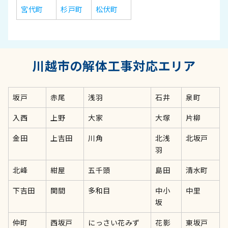
宮代町
杉戸町
松伏町
川越市の解体工事対応エリア
坂戸
赤尾
浅羽
石井
泉町
入西
上野
大家
大塚
片柳
金田
上吉田
川角
北浅
北坂戸
羽
北峰
紺屋
五千頭
島田
清水町
下吉田
関間
多和目
中小
中里
坂
仲町
西坂戸
にっさい花みず
花影
東坂戸